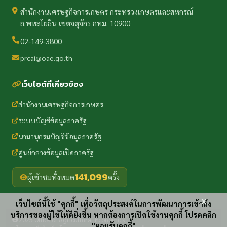
สำนักงานเศรษฐกิจการเกษตร กระทรวงเกษตรและสหกรณ์
ถ.พหลโยธิน เขตจตุจักร กทม. 10900
02-149-3800
prcai@oae.go.th
เว็บไซต์ที่เกี่ยวข้อง
สำนักงานเศรษฐกิจการเกษตร
ระบบบัญชีข้อมูลภาครัฐ
นามานุกรมบัญชีข้อมูลภาครัฐ
ศูนย์กลางข้อมูลเปิดภาครัฐ
141,099
ผู้เข้าชมทั้งหมด
ครั้ง
x
เว็บไซต์นี้ใช้ "คุกกี้" เพื่อวัตถุประสงค์ในการพัฒนาการเข้าถึง
บริการของผู้ใช้ให้ดียิ่งขึ้น หากต้องการเปิดใช้งานคุกกี้ โปรดคลิก
2025 Office of Agricultural Economics
"ยอมรับคุกกี้"