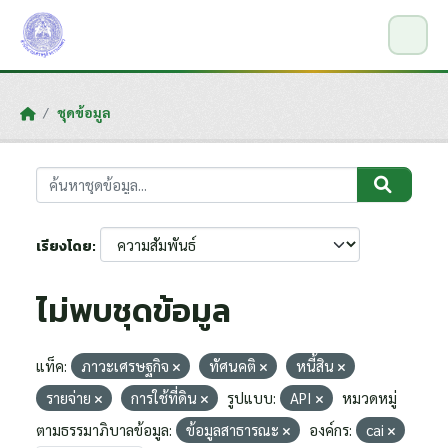
Skip to main content
ชุดข้อมูล
เรียงโดย
ไม่พบชุดข้อมูล
แท็ค:
ภาวะเศรษฐกิจ
ทัศนคติ
หนี้สิน
รายจ่าย
การใช้ที่ดิน
รูปแบบ:
API
หมวดหมู่
ตามธรรมาภิบาลข้อมูล:
ข้อมูลสาธารณะ
องค์กร:
cai