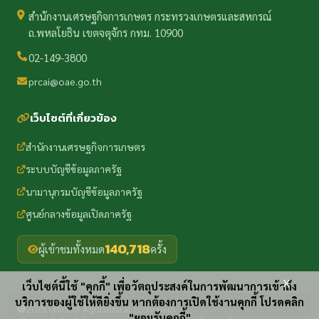
สำนักงานเศรษฐกิจการเกษตร กระทรวงเกษตรและสหกรณ์
ถ.พหลโยธิน เขตจตุจักร กทม. 10900
02-149-3800
prcai@oae.go.th
เว็บไซต์ที่เกี่ยวข้อง
สำนักงานเศรษฐกิจการเกษตร
ระบบบัญชีข้อมูลภาครัฐ
นามานุกรมบัญชีข้อมูลภาครัฐ
ศูนย์กลางข้อมูลเปิดภาครัฐ
140,718
ผู้เข้าชมทั้งหมด
ครั้ง
x
เว็บไซต์นี้ใช้ "คุกกี้" เพื่อวัตถุประสงค์ในการพัฒนาการเข้าถึง
บริการของผู้ใช้ให้ดียิ่งขึ้น หากต้องการเปิดใช้งานคุกกี้ โปรดคลิก
2025 Office of Agricultural Economics
"ยอมรับคุกกี้"