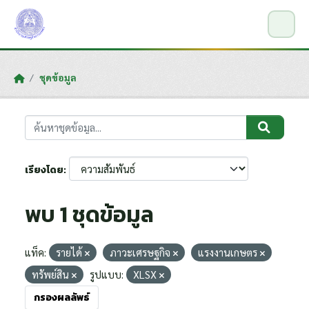
Skip to main content
ชุดข้อมูล
เรียงโดย
พบ 1 ชุดข้อมูล
แท็ค:
รายได้
ภาวะเศรษฐกิจ
แรงงานเกษตร
ทรัพย์สิน
รูปแบบ:
XLSX
กรองผลลัพธ์