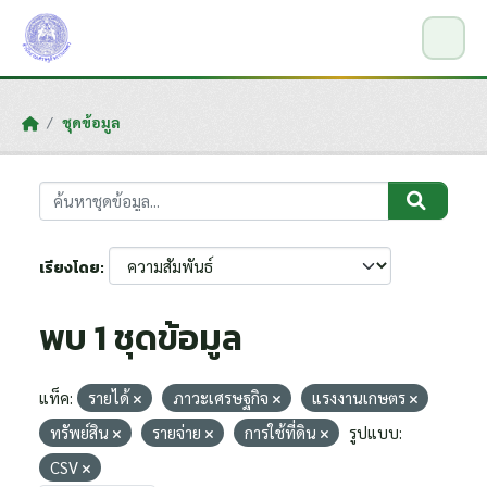
Skip to main content
ชุดข้อมูล
เรียงโดย
พบ 1 ชุดข้อมูล
แท็ค:
รายได้
ภาวะเศรษฐกิจ
แรงงานเกษตร
ทรัพย์สิน
รายจ่าย
การใช้ที่ดิน
รูปแบบ:
CSV