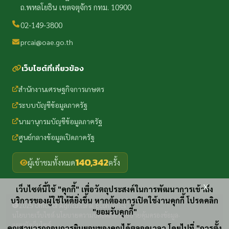
ถ.พหลโยธิน เขตจตุจักร กทม. 10900
02-149-3800
prcai@oae.go.th
เว็บไซต์ที่เกี่ยวข้อง
สำนักงานเศรษฐกิจการเกษตร
ระบบบัญชีข้อมูลภาครัฐ
นามานุกรมบัญชีข้อมูลภาครัฐ
ศูนย์กลางข้อมูลเปิดภาครัฐ
140,342
ผู้เข้าชมทั้งหมด
ครั้ง
x
เว็บไซต์นี้ใช้ "คุกกี้" เพื่อวัตถุประสงค์ในการพัฒนาการเข้าถึง
บริการของผู้ใช้ให้ดียิ่งขึ้น หากต้องการเปิดใช้งานคุกกี้ โปรดคลิก
2025 Office of Agricultural Economics
"ยอมรับคุกกี้"
นโยบายเว็บไซต์
นโยบายความปลอดภัย
นโยบายคุ้มครองข้อมูล
·
·
·
แผนผังเว็บไซต์
คุณสามารถถอนการยินยอมของคุณได้ตลอดเวลา โดยไปที่ "การตั้ง