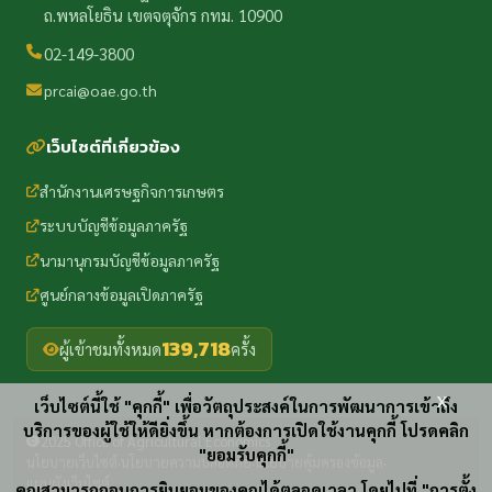
ถ.พหลโยธิน เขตจตุจักร กทม. 10900
02-149-3800
prcai@oae.go.th
เว็บไซต์ที่เกี่ยวข้อง
สำนักงานเศรษฐกิจการเกษตร
ระบบบัญชีข้อมูลภาครัฐ
นามานุกรมบัญชีข้อมูลภาครัฐ
ศูนย์กลางข้อมูลเปิดภาครัฐ
139,718
ผู้เข้าชมทั้งหมด
ครั้ง
x
เว็บไซต์นี้ใช้ "คุกกี้" เพื่อวัตถุประสงค์ในการพัฒนาการเข้าถึง
บริการของผู้ใช้ให้ดียิ่งขึ้น หากต้องการเปิดใช้งานคุกกี้ โปรดคลิก
2025 Office of Agricultural Economics
"ยอมรับคุกกี้"
นโยบายเว็บไซต์
นโยบายความปลอดภัย
นโยบายคุ้มครองข้อมูล
·
·
·
แผนผังเว็บไซต์
คุณสามารถถอนการยินยอมของคุณได้ตลอดเวลา โดยไปที่ "การตั้ง