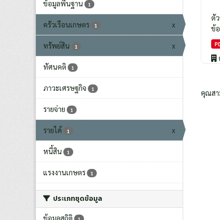
ข้อมูลพื้นฐาน
1
ตั
ครัวเรือนเกษตร
x
1
ข้อ
P
ทรัพย์สิน
x
1
ทัศนคติ
1
ภาวะเศรษฐกิจ
1
คุณสา
รายจ่าย
1
รายได้
x
1
หนี้สิน
1
แรงงานเกษตร
1
ประเภทชุดข้อมูล
ข้อมูลสถิติ
1