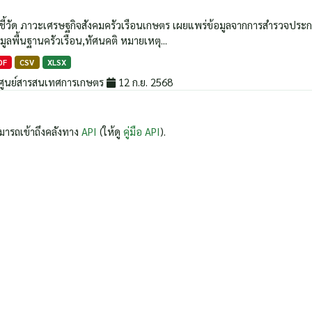
วชี้วัด ภาวะเศรษฐกิจสังคมครัวเรือนเกษตร เผยแพร่ข้อมูลจากการสำรวจประกอบด้
มูลพื้นฐานครัวเรือน,ทัศนคติ หมายเหตุ...
DF
CSV
XLSX
ศูนย์สารสนเทศการเกษตร
12 ก.ย. 2568
มารถเข้าถึงคลังทาง
API
(ให้ดู
คู่มือ API
).