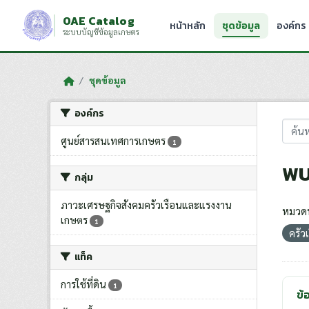
Skip to main content
OAE Catalog
หน้าหลัก
ชุดข้อมูล
องค์กร
ระบบบัญชีข้อมูลเกษตร
ชุดข้อมูล
องค์กร
ศูนย์สารสนเทศการเกษตร
1
พบ
กลุ่ม
ภาวะเศรษฐกิจสังคมครัวเรือนและแรงงาน
หมวดห
เกษตร
1
ครัว
แท็ค
การใช้ที่ดิน
1
ข้