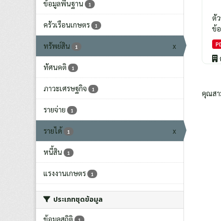
ข้อมูลพื้นฐาน
1
ตั
ครัวเรือนเกษตร
1
ข้อ
P
ทรัพย์สิน
x
1
ทัศนคติ
1
ภาวะเศรษฐกิจ
1
คุณสา
รายจ่าย
1
รายได้
x
1
หนี้สิน
1
แรงงานเกษตร
1
ประเภทชุดข้อมูล
ข้อมูลสถิติ
1