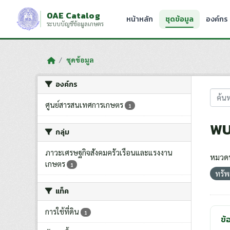
Skip to main content
OAE Catalog
หน้าหลัก
ชุดข้อมูล
องค์กร
ระบบบัญชีข้อมูลเกษตร
ชุดข้อมูล
องค์กร
ศูนย์สารสนเทศการเกษตร
1
พบ
กลุ่ม
ภาวะเศรษฐกิจสังคมครัวเรือนและแรงงาน
หมวดห
เกษตร
1
ทรัพ
แท็ค
การใช้ที่ดิน
1
ข้