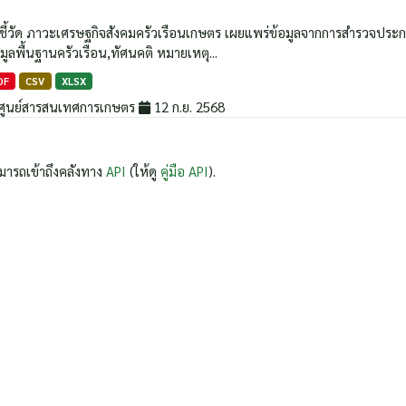
วชี้วัด ภาวะเศรษฐกิจสังคมครัวเรือนเกษตร เผยแพร่ข้อมูลจากการสำรวจประกอบด้
มูลพื้นฐานครัวเรือน,ทัศนคติ หมายเหตุ...
DF
CSV
XLSX
ศูนย์สารสนเทศการเกษตร
12 ก.ย. 2568
มารถเข้าถึงคลังทาง
API
(ให้ดู
คู่มือ API
).