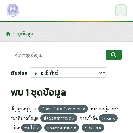
Skip to main content
ชุดข้อมูล
เรียงโดย
พบ 1 ชุดข้อมูล
สัญญาอนุญาต:
Open Data Common
หมวดหมู่ตามธร
รมาภิบาลข้อมูล:
ข้อมูลสาธารณะ
การเข้าถึง:
false
แท็ค:
รายได้
แรงงานเกษตร
รายจ่าย