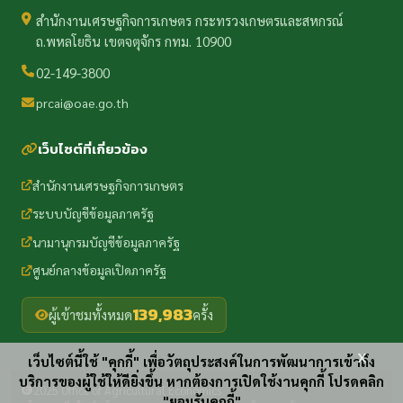
สำนักงานเศรษฐกิจการเกษตร กระทรวงเกษตรและสหกรณ์
ถ.พหลโยธิน เขตจตุจักร กทม. 10900
02-149-3800
prcai@oae.go.th
เว็บไซต์ที่เกี่ยวข้อง
สำนักงานเศรษฐกิจการเกษตร
ระบบบัญชีข้อมูลภาครัฐ
นามานุกรมบัญชีข้อมูลภาครัฐ
ศูนย์กลางข้อมูลเปิดภาครัฐ
139,983
ผู้เข้าชมทั้งหมด
ครั้ง
x
เว็บไซต์นี้ใช้ "คุกกี้" เพื่อวัตถุประสงค์ในการพัฒนาการเข้าถึง
บริการของผู้ใช้ให้ดียิ่งขึ้น หากต้องการเปิดใช้งานคุกกี้ โปรดคลิก
2025 Office of Agricultural Economics
"ยอมรับคุกกี้"