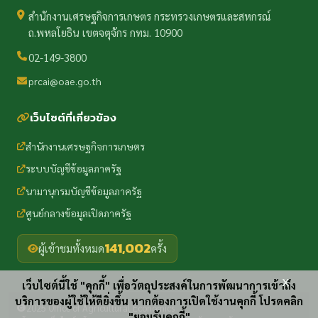
สำนักงานเศรษฐกิจการเกษตร กระทรวงเกษตรและสหกรณ์
ถ.พหลโยธิน เขตจตุจักร กทม. 10900
02-149-3800
prcai@oae.go.th
เว็บไซต์ที่เกี่ยวข้อง
สำนักงานเศรษฐกิจการเกษตร
ระบบบัญชีข้อมูลภาครัฐ
นามานุกรมบัญชีข้อมูลภาครัฐ
ศูนย์กลางข้อมูลเปิดภาครัฐ
141,002
ผู้เข้าชมทั้งหมด
ครั้ง
x
เว็บไซต์นี้ใช้ "คุกกี้" เพื่อวัตถุประสงค์ในการพัฒนาการเข้าถึง
บริการของผู้ใช้ให้ดียิ่งขึ้น หากต้องการเปิดใช้งานคุกกี้ โปรดคลิก
2025 Office of Agricultural Economics
"ยอมรับคุกกี้"