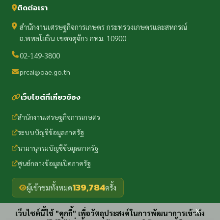
ติดต่อเรา
สำนักงานเศรษฐกิจการเกษตร กระทรวงเกษตรและสหกรณ์
ถ.พหลโยธิน เขตจตุจักร กทม. 10900
02-149-3800
prcai@oae.go.th
เว็บไซต์ที่เกี่ยวข้อง
สำนักงานเศรษฐกิจการเกษตร
ระบบบัญชีข้อมูลภาครัฐ
นามานุกรมบัญชีข้อมูลภาครัฐ
ศูนย์กลางข้อมูลเปิดภาครัฐ
139,784
ผู้เข้าชมทั้งหมด
ครั้ง
x
เว็บไซต์นี้ใช้ "คุกกี้" เพื่อวัตถุประสงค์ในการพัฒนาการเข้าถึง