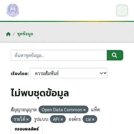
Skip to main content
ชุดข้อมูล
เรียงโดย
ไม่พบชุดข้อมูล
สัญญาอนุญาต:
Open Data Common
แท็ค:
รายได้
รูปแบบ:
API
องค์กร:
cai
กรองผลลัพธ์