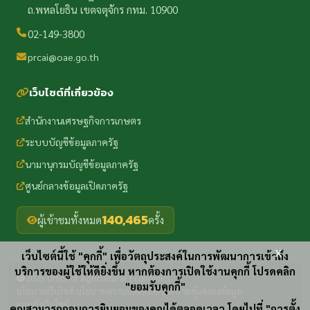
ถ.พหลโยธิน เขตจตุจักร กทม. 10900
02-149-3800
prcai@oae.go.th
เว็บไซต์ที่เกี่ยวข้อง
สำนักงานเศรษฐกิจการเกษตร
ระบบบัญชีข้อมูลภาครัฐ
นามานุกรมบัญชีข้อมูลภาครัฐ
ศูนย์กลางข้อมูลเปิดภาครัฐ
140,465
ผู้เข้าชมทั้งหมด
ครั้ง
x
เว็บไซต์นี้ใช้ "คุกกี้" เพื่อวัตถุประสงค์ในการพัฒนาการเข้าถึง
บริการของผู้ใช้ให้ดียิ่งขึ้น หากต้องการเปิดใช้งานคุกกี้ โปรดคลิก
2025 Office of Agricultural Economics
"ยอมรับคุกกี้"
นโยบายเว็บไซต์
นโยบายความปลอดภัย
นโยบายคุ้มครองข้อมูล
·
·
·
แผนผังเว็บไซต์
คุณสามารถถอนการยินยอมของคุณได้ตลอดเวลา โดยไปที่ "การตั้ง