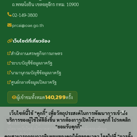
ถ.พหลโยธิน เขตจตุจักร กทม. 10900
02-149-3800
prcai@oae.go.th
เว็บไซต์ที่เกี่ยวข้อง
สำนักงานเศรษฐกิจการเกษตร
ระบบบัญชีข้อมูลภาครัฐ
นามานุกรมบัญชีข้อมูลภาครัฐ
ศูนย์กลางข้อมูลเปิดภาครัฐ
140,299
ผู้เข้าชมทั้งหมด
ครั้ง
x
เว็บไซต์นี้ใช้ "คุกกี้" เพื่อวัตถุประสงค์ในการพัฒนาการเข้าถึง
บริการของผู้ใช้ให้ดียิ่งขึ้น หากต้องการเปิดใช้งานคุกกี้ โปรดคลิก
2025 Office of Agricultural Economics
"ยอมรับคุกกี้"
นโยบายเว็บไซต์
นโยบายความปลอดภัย
นโยบายคุ้มครองข้อมูล
·
·
·
แผนผังเว็บไซต์
คุณสามารถถอนการยินยอมของคุณได้ตลอดเวลา โดยไปที่ "การตั้ง