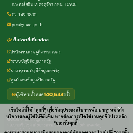
ถ.พหลโยธิน เขตจตุจักร กทม. 10900
02-149-3800
prcai@oae.go.th
เว็บไซต์ที่เกี่ยวข้อง
สำนักงานเศรษฐกิจการเกษตร
ระบบบัญชีข้อมูลภาครัฐ
นามานุกรมบัญชีข้อมูลภาครัฐ
ศูนย์กลางข้อมูลเปิดภาครัฐ
140,643
ผู้เข้าชมทั้งหมด
ครั้ง
x
เว็บไซต์นี้ใช้ "คุกกี้" เพื่อวัตถุประสงค์ในการพัฒนาการเข้าถึง
บริการของผู้ใช้ให้ดียิ่งขึ้น หากต้องการเปิดใช้งานคุกกี้ โปรดคลิก
2025 Office of Agricultural Economics
"ยอมรับคุกกี้"
นโยบายเว็บไซต์
นโยบายความปลอดภัย
นโยบายคุ้มครองข้อมูล
·
·
·
แผนผังเว็บไซต์
คุณสามารถถอนการยินยอมของคุณได้ตลอดเวลา โดยไปที่ "การตั้ง