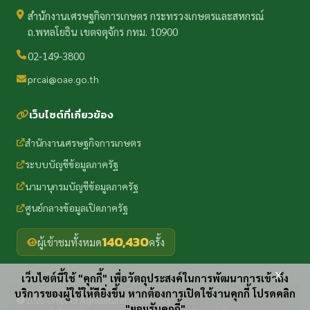
สำนักงานเศรษฐกิจการเกษตร กระทรวงเกษตรและสหกรณ์
ถ.พหลโยธิน เขตจตุจักร กทม. 10900
02-149-3800
prcai@oae.go.th
เว็บไซต์ที่เกี่ยวข้อง
สำนักงานเศรษฐกิจการเกษตร
ระบบบัญชีข้อมูลภาครัฐ
นามานุกรมบัญชีข้อมูลภาครัฐ
ศูนย์กลางข้อมูลเปิดภาครัฐ
140,430
ผู้เข้าชมทั้งหมด
ครั้ง
x
เว็บไซต์นี้ใช้ "คุกกี้" เพื่อวัตถุประสงค์ในการพัฒนาการเข้าถึง
บริการของผู้ใช้ให้ดียิ่งขึ้น หากต้องการเปิดใช้งานคุกกี้ โปรดคลิก
2025 Office of Agricultural Economics
"ยอมรับคุกกี้"