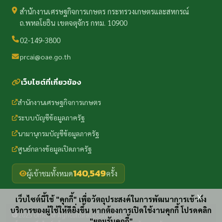
สำนักงานเศรษฐกิจการเกษตร กระทรวงเกษตรและสหกรณ์
ถ.พหลโยธิน เขตจตุจักร กทม. 10900
02-149-3800
prcai@oae.go.th
เว็บไซต์ที่เกี่ยวข้อง
สำนักงานเศรษฐกิจการเกษตร
ระบบบัญชีข้อมูลภาครัฐ
นามานุกรมบัญชีข้อมูลภาครัฐ
ศูนย์กลางข้อมูลเปิดภาครัฐ
140,549
ผู้เข้าชมทั้งหมด
ครั้ง
x
เว็บไซต์นี้ใช้ "คุกกี้" เพื่อวัตถุประสงค์ในการพัฒนาการเข้าถึง
บริการของผู้ใช้ให้ดียิ่งขึ้น หากต้องการเปิดใช้งานคุกกี้ โปรดคลิก
2025 Office of Agricultural Economics
"ยอมรับคุกกี้"