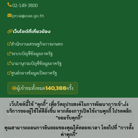
02-149-3800
prcai@oae.go.th
เว็บไซต์ที่เกี่ยวข้อง
สำนักงานเศรษฐกิจการเกษตร
ระบบบัญชีข้อมูลภาครัฐ
นามานุกรมบัญชีข้อมูลภาครัฐ
ศูนย์กลางข้อมูลเปิดภาครัฐ
140,388
ผู้เข้าชมทั้งหมด
ครั้ง
x
เว็บไซต์นี้ใช้ "คุกกี้" เพื่อวัตถุประสงค์ในการพัฒนาการเข้าถึง
บริการของผู้ใช้ให้ดียิ่งขึ้น หากต้องการเปิดใช้งานคุกกี้ โปรดคลิก
2025 Office of Agricultural Economics
"ยอมรับคุกกี้"
นโยบายเว็บไซต์
นโยบายความปลอดภัย
นโยบายคุ้มครองข้อมูล
·
·
·
แผนผังเว็บไซต์
คุณสามารถถอนการยินยอมของคุณได้ตลอดเวลา โดยไปที่ "การตั้ง
ค่าคุกกี้"