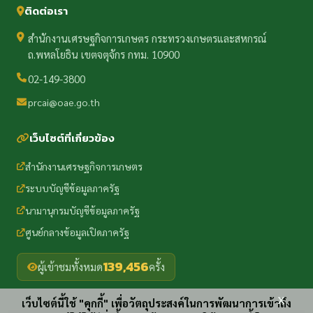
ติดต่อเรา
สำนักงานเศรษฐกิจการเกษตร กระทรวงเกษตรและสหกรณ์
ถ.พหลโยธิน เขตจตุจักร กทม. 10900
02-149-3800
prcai@oae.go.th
เว็บไซต์ที่เกี่ยวข้อง
สำนักงานเศรษฐกิจการเกษตร
ระบบบัญชีข้อมูลภาครัฐ
นามานุกรมบัญชีข้อมูลภาครัฐ
ศูนย์กลางข้อมูลเปิดภาครัฐ
139,456
ผู้เข้าชมทั้งหมด
ครั้ง
x
เว็บไซต์นี้ใช้ "คุกกี้" เพื่อวัตถุประสงค์ในการพัฒนาการเข้าถึง