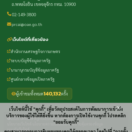
ถ.พหลโยธิน เขตจตุจักร กทม. 10900
02-149-3800
prcai@oae.go.th
เว็บไซต์ที่เกี่ยวข้อง
สำนักงานเศรษฐกิจการเกษตร
ระบบบัญชีข้อมูลภาครัฐ
นามานุกรมบัญชีข้อมูลภาครัฐ
ศูนย์กลางข้อมูลเปิดภาครัฐ
140,132
ผู้เข้าชมทั้งหมด
ครั้ง
x
เว็บไซต์นี้ใช้ "คุกกี้" เพื่อวัตถุประสงค์ในการพัฒนาการเข้าถึง
บริการของผู้ใช้ให้ดียิ่งขึ้น หากต้องการเปิดใช้งานคุกกี้ โปรดคลิก
2025 Office of Agricultural Economics
"ยอมรับคุกกี้"
นโยบายเว็บไซต์
นโยบายความปลอดภัย
นโยบายคุ้มครองข้อมูล
·
·
·
แผนผังเว็บไซต์
คุณสามารถถอนการยินยอมของคุณได้ตลอดเวลา โดยไปที่ "การตั้ง