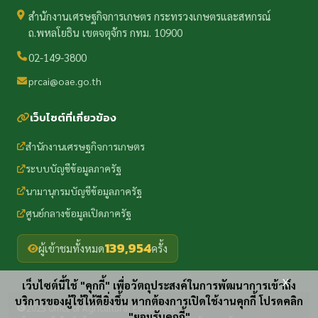
สำนักงานเศรษฐกิจการเกษตร กระทรวงเกษตรและสหกรณ์
ถ.พหลโยธิน เขตจตุจักร กทม. 10900
02-149-3800
prcai@oae.go.th
เว็บไซต์ที่เกี่ยวข้อง
สำนักงานเศรษฐกิจการเกษตร
ระบบบัญชีข้อมูลภาครัฐ
นามานุกรมบัญชีข้อมูลภาครัฐ
ศูนย์กลางข้อมูลเปิดภาครัฐ
139,954
ผู้เข้าชมทั้งหมด
ครั้ง
x
เว็บไซต์นี้ใช้ "คุกกี้" เพื่อวัตถุประสงค์ในการพัฒนาการเข้าถึง
บริการของผู้ใช้ให้ดียิ่งขึ้น หากต้องการเปิดใช้งานคุกกี้ โปรดคลิก
2025 Office of Agricultural Economics
"ยอมรับคุกกี้"