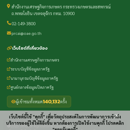
สำนักงานเศรษฐกิจการเกษตร กระทรวงเกษตรและสหกรณ์
ถ.พหลโยธิน เขตจตุจักร กทม. 10900
02-149-3800
prcai@oae.go.th
เว็บไซต์ที่เกี่ยวข้อง
สำนักงานเศรษฐกิจการเกษตร
ระบบบัญชีข้อมูลภาครัฐ
นามานุกรมบัญชีข้อมูลภาครัฐ
ศูนย์กลางข้อมูลเปิดภาครัฐ
140,132
ผู้เข้าชมทั้งหมด
ครั้ง
x
เว็บไซต์นี้ใช้ "คุกกี้" เพื่อวัตถุประสงค์ในการพัฒนาการเข้าถึง
บริการของผู้ใช้ให้ดียิ่งขึ้น หากต้องการเปิดใช้งานคุกกี้ โปรดคลิก
2025 Office of Agricultural Economics
"ยอมรับคุกกี้"