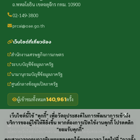
ถ.พหลโยธิน เขตจตุจักร กทม. 10900
02-149-3800
prcai@oae.go.th
เว็บไซต์ที่เกี่ยวข้อง
สำนักงานเศรษฐกิจการเกษตร
ระบบบัญชีข้อมูลภาครัฐ
นามานุกรมบัญชีข้อมูลภาครัฐ
ศูนย์กลางข้อมูลเปิดภาครัฐ
140,961
ผู้เข้าชมทั้งหมด
ครั้ง
x
เว็บไซต์นี้ใช้ "คุกกี้" เพื่อวัตถุประสงค์ในการพัฒนาการเข้าถึง
บริการของผู้ใช้ให้ดียิ่งขึ้น หากต้องการเปิดใช้งานคุกกี้ โปรดคลิก
2025 Office of Agricultural Economics
"ยอมรับคุกกี้"
นโยบายเว็บไซต์
นโยบายความปลอดภัย
นโยบายคุ้มครองข้อมูล
·
·
·
แผนผังเว็บไซต์
คุณสามารถถอนการยินยอมของคุณได้ตลอดเวลา โดยไปที่ "การตั้ง