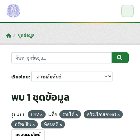
Skip to main content
ชุดข้อมูล
เรียงโดย
พบ 1 ชุดข้อมูล
รูปแบบ:
CSV
แท็ค:
รายได้
ครัวเรือนเกษตร
ทรัพย์สิน
ทัศนคติ
กรองผลลัพธ์