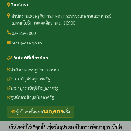
ติดต่อเรา
สำนักงานเศรษฐกิจการเกษตร กระทรวงเกษตรและสหกรณ์
ถ.พหลโยธิน เขตจตุจักร กทม. 10900
02-149-3800
prcai@oae.go.th
เว็บไซต์ที่เกี่ยวข้อง
สำนักงานเศรษฐกิจการเกษตร
ระบบบัญชีข้อมูลภาครัฐ
นามานุกรมบัญชีข้อมูลภาครัฐ
ศูนย์กลางข้อมูลเปิดภาครัฐ
140,605
ผู้เข้าชมทั้งหมด
ครั้ง
x
เว็บไซต์นี้ใช้ "คุกกี้" เพื่อวัตถุประสงค์ในการพัฒนาการเข้าถึง