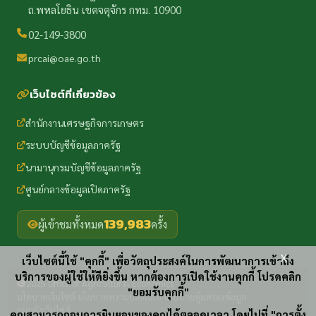
ถ.พหลโยธิน เขตจตุจักร กทม. 10900
02-149-3800
prcai@oae.go.th
เว็บไซต์ที่เกี่ยวข้อง
สำนักงานเศรษฐกิจการเกษตร
ระบบบัญชีข้อมูลภาครัฐ
นามานุกรมบัญชีข้อมูลภาครัฐ
ศูนย์กลางข้อมูลเปิดภาครัฐ
139,983
ผู้เข้าชมทั้งหมด
ครั้ง
x
เว็บไซต์นี้ใช้ "คุกกี้" เพื่อวัตถุประสงค์ในการพัฒนาการเข้าถึง
บริการของผู้ใช้ให้ดียิ่งขึ้น หากต้องการเปิดใช้งานคุกกี้ โปรดคลิก
2025 Office of Agricultural Economics
"ยอมรับคุกกี้"
นโยบายเว็บไซต์
นโยบายความปลอดภัย
นโยบายคุ้มครองข้อมูล
·
·
·
แผนผังเว็บไซต์
คุณสามารถถอนการยินยอมของคุณได้ตลอดเวลา โดยไปที่ "การตั้ง