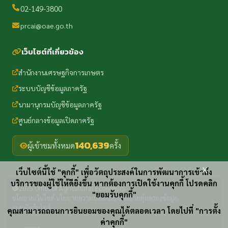
02-149-3800
prcai@oae.go.th
เว็บไซต์ที่เกี่ยวข้อง
สำนักงานเศรษฐกิจการเกษตร
ระบบบัญชีข้อมูลภาครัฐ
นามานุกรมบัญชีข้อมูลภาครัฐ
ศูนย์กลางข้อมูลเปิดภาครัฐ
140,639
ผู้เข้าชมทั้งหมด
ครั้ง
x
เว็บไซต์นี้ใช้ "คุกกี้" เพื่อวัตถุประสงค์ในการพัฒนาการเข้าถึง
บริการของผู้ใช้ให้ดียิ่งขึ้น หากต้องการเปิดใช้งานคุกกี้ โปรดคลิก
2025 Office of Agricultural Economics
"ยอมรับคุกกี้"
นโยบายเว็บไซต์
นโยบายความปลอดภัย
นโยบายคุ้มครองข้อมูล
·
·
·
แผนผังเว็บไซต์
คุณสามารถถอนการยินยอมของคุณได้ตลอดเวลา โดยไปที่ "การตั้ง
ค่าคุกกี้"